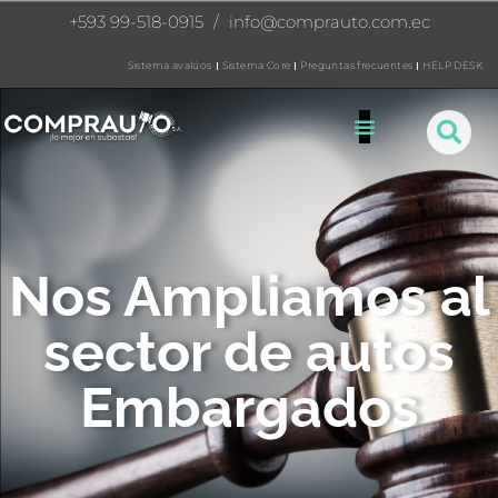
+593 99-518-0915
/
info@comprauto.com.ec
Sistema avalúos
Sistema Core
Preguntas frecuentes
HELP DESK
Nos Ampliamos al
sector de autos
Embargados