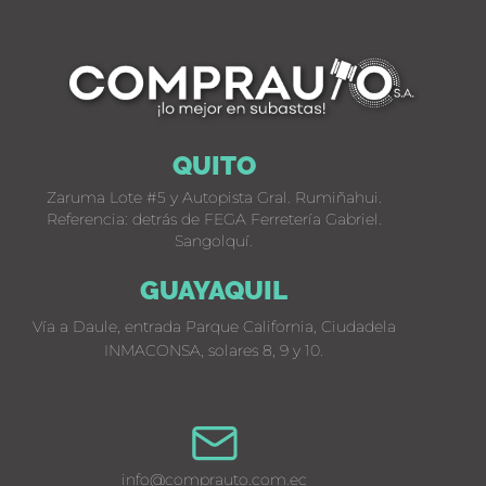
QUITO
Zaruma Lote #5 y Autopista Gral. Rumiñahui.
Referencia: detrás de FEGA Ferretería Gabriel.
Sangolquí.
GUAYAQUIL
Vía a Daule, entrada Parque California, Ciudadela
INMACONSA, solares 8, 9 y 10.
info@comprauto.com.ec