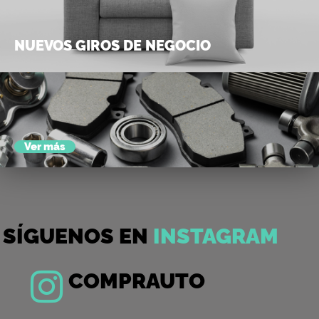
NUEVOS GIROS DE NEGOCIO
Hemos implementado para ti, la venta directa de muebles,
repuestos y autos usados (en buen estado). Simplificamos tu
vida y nos acercamos a tus necesidades. Desde hoy,
recuerda que puedes vender y comprar nuestros lotes de
inmuebles,...
Ver más
SÍGUENOS EN
INSTAGRAM
COMPRAUTO