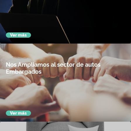
Recuerda que COMPRAUTO no solicita pagos adicionales a
cuentas personales, ni pagos adelantados en ningún
momento. Somos una empresa seria que cuida tus intereses
y todos nuestros pagos se los realiza bajo el nombre
empresarial o...
Ver más
Nos Ampliamos al sector de autos
Embargados
Es un caminar constante, una vida empresarial de aciertos y
de nuevos conocimientos, en donde gracias a un equipo
humano comprometido hemos alcanzado grandes metas y
llegamos más allá de los límites. Bajo los lineamientos
correctos,...
Ver más